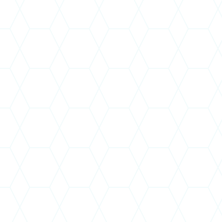
működőképességet fenn kell tartani
. Ez az
időtartam eddig félévre volt becsülhető, de ha
a folyamat a cégbíróságnál akár csak egy-két
hónappal később zárulna le, akkor addig
szükséges a társaság önálló működtetése. Mint
a már elfogadott üzleti tervünkben is szerepelt,
ez esetben a hiányzó hónapokra vagy
pótlólagos forrásra, vagy az üzleti terv
módosításában, átdolgozásban felvázolt
válságintézkedésekre és szervezeti
változtatásokra lesz szükség.