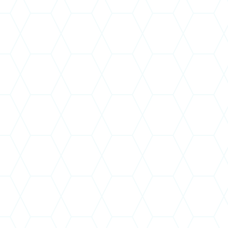
az Egri TISZK Nonprofit Kft 100%-
ban közvetlenül az EVAT Zrt, közvetve Eger
MJV Önkormányzata tulajdonába került.
Fentiek alapján így
2022. december 31. napján
kezdetét vette az a folyamat
, melynek végén
a társaság jogutódlással beolvadhat az Egri
Városfejlesztési Kft szervezetébe
. Azonban a
folyamat lezárulásáig,
várhatóan 2023. június
30.-ig, jelenlegi információk szerint ennél
néhány hónappal tovább a társaság