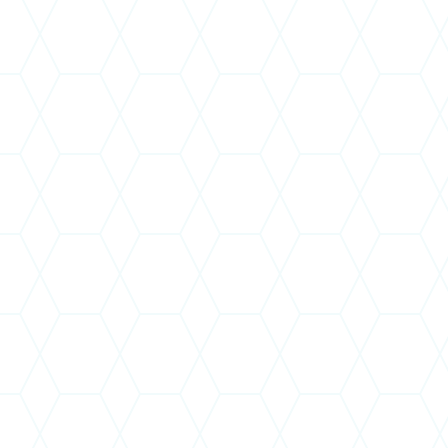
jogutódlással olvadjon be.