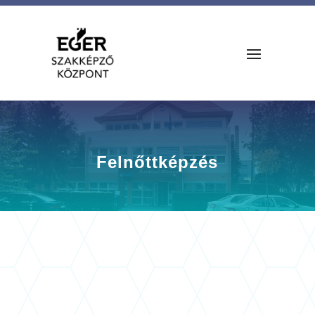
Felnőttképzés