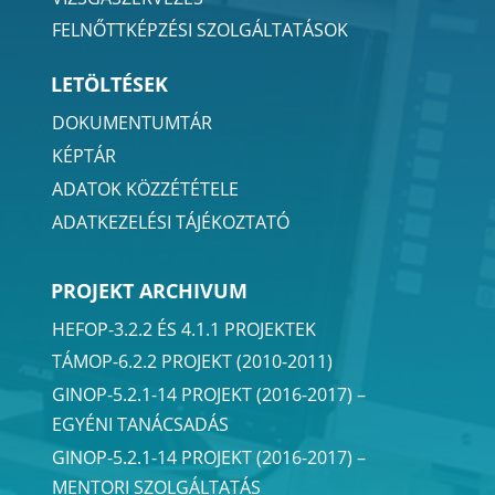
FELNŐTTKÉPZÉSI SZOLGÁLTATÁSOK
LETÖLTÉSEK
DOKUMENTUMTÁR
KÉPTÁR
ADATOK KÖZZÉTÉTELE
ADATKEZELÉSI TÁJÉKOZTATÓ
PROJEKT ARCHIVUM
HEFOP-3.2.2 ÉS 4.1.1 PROJEKTEK
TÁMOP-6.2.2 PROJEKT (2010-2011)
GINOP-5.2.1-14 PROJEKT (2016-2017) –
EGYÉNI TANÁCSADÁS
GINOP-5.2.1-14 PROJEKT (2016-2017) –
MENTORI SZOLGÁLTATÁS