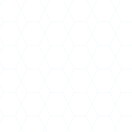
ügyvezető
2010.06.01. napjától 2015. 06.
2015. 06. 01.-től határozatla
750.000,- Ft/hó
SZÉP kártya (17.000,- Ft/hó)
MT. XV fejezetében foglaltak sz
munkavállalókra vonatkozó r
figyelembevételével.
Feltételeit az EVAT Zrt. vezér
meg, max. az éves személyi a
a célprémium feladatban fogla