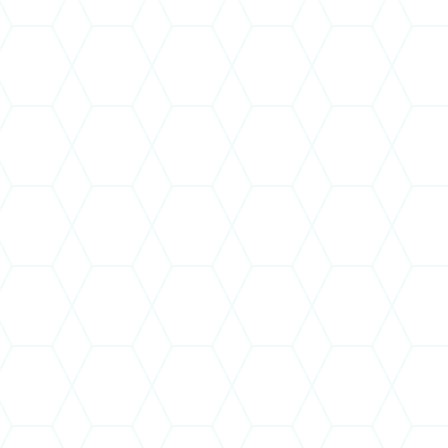
2026. évekre sem prémiumkiírá
Kövesdi Zoltán László
ltán László, Józsa Béláné