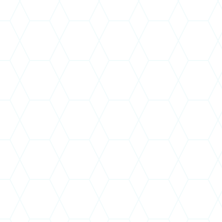
Vezető tisztségviselő neve: