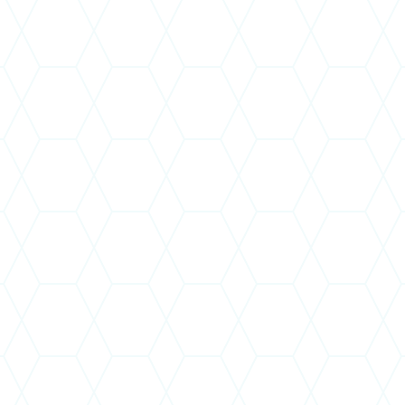
 01. napjáig terjedő határozott,
n idejű munkaviszony
erint, a vezető állású
endelkezések
igazgatója évente határozhatja
lapbér 50%-ig terjedően adható
ltak teljesülése esetén. 2014-