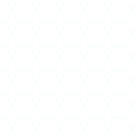
Tisztsége:
Jogviszony jellege:
Személyi alapbére:
Egyéb adómentes juttatás:
Jogviszony megszűnése esetén:
Prémium: