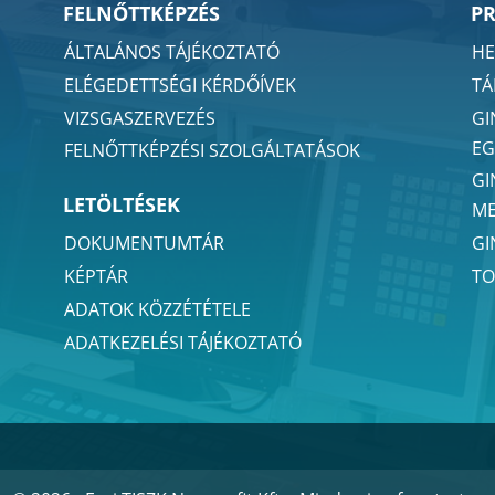
FELNŐTTKÉPZÉS
P
ÁLTALÁNOS TÁJÉKOZTATÓ
HE
ELÉGEDETTSÉGI KÉRDŐÍVEK
TÁ
VIZSGASZERVEZÉS
GI
EG
FELNŐTTKÉPZÉSI SZOLGÁLTATÁSOK
GI
LETÖLTÉSEK
ME
GI
DOKUMENTUMTÁR
TO
KÉPTÁR
ADATOK KÖZZÉTÉTELE
ADATKEZELÉSI TÁJÉKOZTATÓ