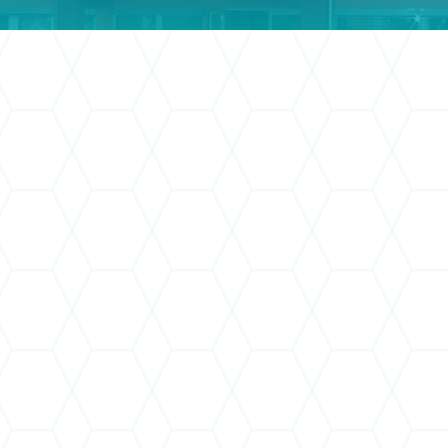
s
oldalunkon már utalás történt rá, a „régi” enged
 Kormányhivatalnál a 2022. június 10.-én eng
t ide kattintva tekintheti meg:
ásáról szóló határozat