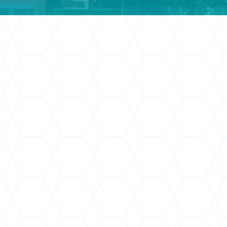
ély szerinti képzéseink kifutottak,
edélyünk visszavonásra került. A