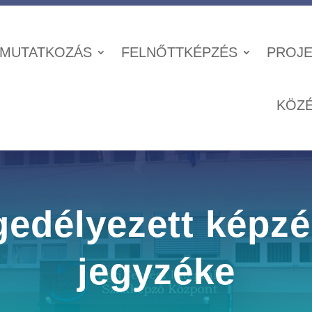
MUTATKOZÁS
FELNŐTTKÉPZÉS
PROJE
KÖZ
edélyezett képz
jegyzéke