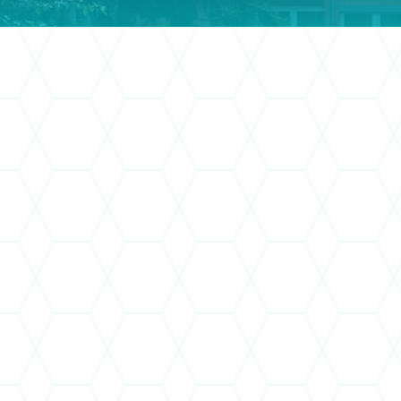
Megjegyzés:
Mint a
Felnőttképzé
ezért kérelmünkre a Pest Megyei
visszavonásra vonatkozó határozato
Felnőttképzési engedély visszavon