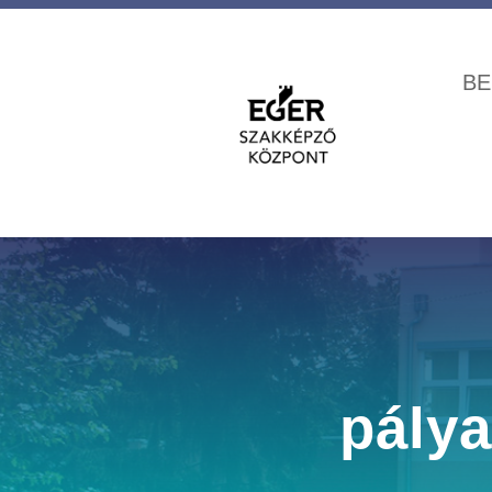
BE
pály