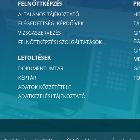
FELNŐTTKÉPZÉS
P
ÁLTALÁNOS TÁJÉKOZTATÓ
HE
ELÉGEDETTSÉGI KÉRDŐÍVEK
TÁ
VIZSGASZERVEZÉS
GI
EG
FELNŐTTKÉPZÉSI SZOLGÁLTATÁSOK
GI
LETÖLTÉSEK
ME
GI
DOKUMENTUMTÁR
TO
KÉPTÁR
ADATOK KÖZZÉTÉTELE
ADATKEZELÉSI TÁJÉKOZTATÓ