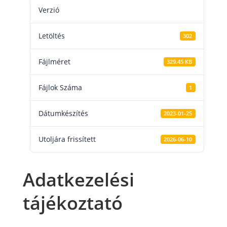
Verzió
Letöltés
302
Fájlméret
329.45 KB
Fájlok Száma
1
Dátumkészítés
2023-01-25
Utoljára frissített
2026-06-10
Adatkezelési
tájékoztató