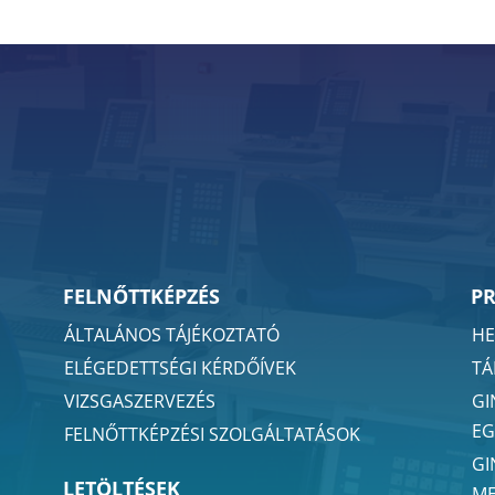
FELNŐTTKÉPZÉS
P
ÁLTALÁNOS TÁJÉKOZTATÓ
HE
ELÉGEDETTSÉGI KÉRDŐÍVEK
TÁ
VIZSGASZERVEZÉS
GI
EG
FELNŐTTKÉPZÉSI SZOLGÁLTATÁSOK
GI
LETÖLTÉSEK
ME