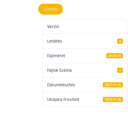
Letöltés
Verzió
Letöltés
0
Fájlméret
29.00 KB
Fájlok Száma
1
Dátumkészítés
2023-01-26
Utoljára frissített
2023-01-26