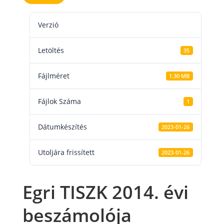
Verzió
Letöltés
35
Fájlméret
1.30 MB
Fájlok Száma
1
Dátumkészítés
2023-01-26
Utoljára frissített
2023-01-26
Egri TISZK 2014. évi
beszámolója