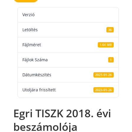
Verzió
Letöltés
36
Fájlméret
1.64 MB
Fájlok Száma
1
Dátumkészítés
2023-01-26
Utoljára frissített
2023-01-26
Egri TISZK 2018. évi
beszámolója