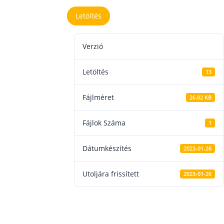
Letöltés
Verzió
Letöltés
13
Fájlméret
26.82 KB
Fájlok Száma
1
Dátumkészítés
2023-01-26
Utoljára frissített
2023-01-26