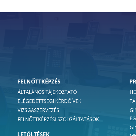
FELNŐTTKÉPZÉS
P
ÁLTALÁNOS TÁJÉKOZTATÓ
HE
ELÉGEDETTSÉGI KÉRDŐÍVEK
TÁ
VIZSGASZERVEZÉS
GI
EG
FELNŐTTKÉPZÉSI SZOLGÁLTATÁSOK
GI
LETÖLTÉSEK
ME