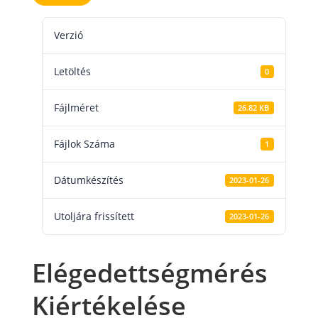
Verzió
Letöltés
0
Fájlméret
26.82 KB
Fájlok Száma
1
Dátumkészítés
2023-01-26
Utoljára frissített
2023-01-26
Elégedettségmérés
Kiértékelése