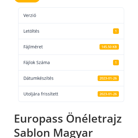
Verzió
Letöltés
1
Fájlméret
145.50 KB
Fájlok Száma
1
Dátumkészítés
2023-01-26
Utoljára frissített
2023-01-26
Europass Önéletrajz
Sablon Magyar