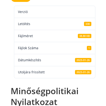
Verzió
Letöltés
338
Fájlméret
38.88 KB
Fájlok Száma
1
Dátumkészítés
2023-01-26
Utoljára frissített
2023-01-26
Minőségpolitikai
Nyilatkozat