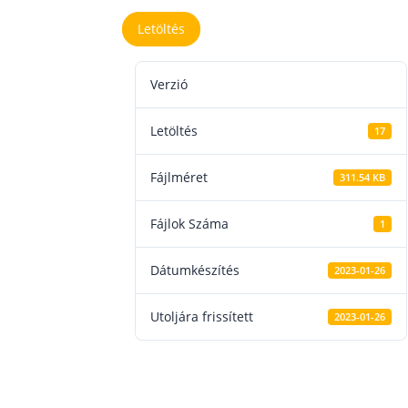
Letöltés
Verzió
Letöltés
17
Fájlméret
311.54 KB
Fájlok Száma
1
Dátumkészítés
2023-01-26
Utoljára frissített
2023-01-26