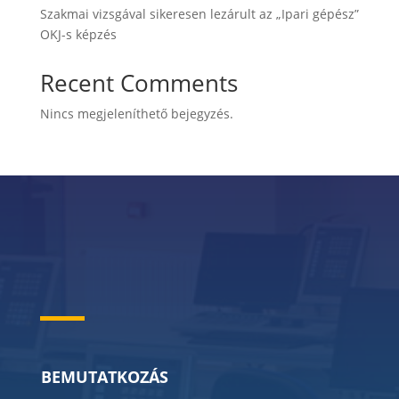
Szakmai vizsgával sikeresen lezárult az „Ipari gépész”
OKJ-s képzés
Recent Comments
Nincs megjeleníthető bejegyzés.
BEMUTATKOZÁS