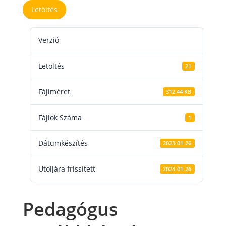
Letöltés
Verzió
Letöltés
21
Fájlméret
312.44 KB
Fájlok Száma
1
Dátumkészítés
2023-01-26
Utoljára frissített
2023-01-26
Pedagógus