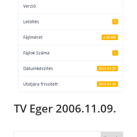
Verzió
Letöltés
0
Fájlméret
4.90 MB
Fájlok Száma
1
Dátumkészítés
2023-01-26
Utoljára frissített
2023-01-26
TV Eger 2006.11.09.