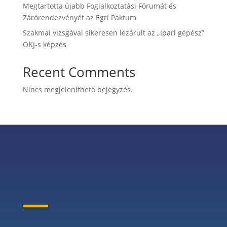
Megtartotta újabb Foglalkoztatási Fórumát és
Zárórendezvényét az Egri Paktum
Szakmai vizsgával sikeresen lezárult az „Ipari gépész”
OKJ-s képzés
Recent Comments
Nincs megjeleníthető bejegyzés.